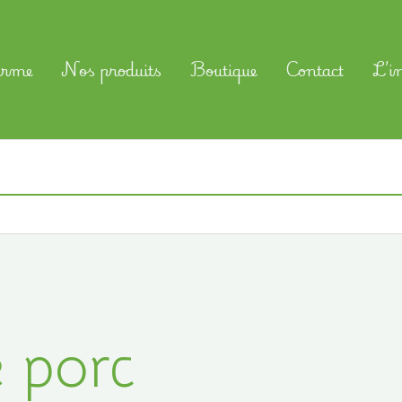
erme
Nos produits
Boutique
Contact
L’i
 porc