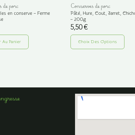
 de porc
Conserves de porc
les en conserve – Ferme
Pâté, Hure, Cout, Jarret, Chic
se
– 200g
5,50
€
Ce
r Au Panier
Choix Des Options
prod
a
plus
vari
Les
opti
peu
Angresse
être
choi
sur
la