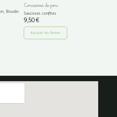
Conserves de porc
hon, Boudin
Saucisses confites
9,50
€
Ajouter Au Panier
uit
ieurs
ations.
ons
vent
sies