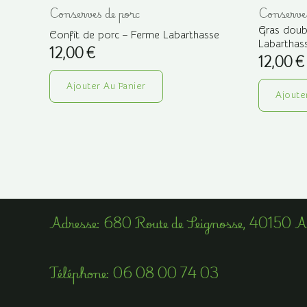
Conserves de porc
Conserves
Gras doub
Confit de porc – Ferme Labarthasse
Labarthas
12,00
€
12,00
€
Ajouter Au Panier
Ajoute
Adress​e: 680 Route de Seignosse, 40150 
Téléphone​:
06 08 00 74 03