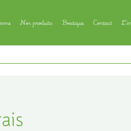
erme
Nos produits
Boutique
Contact
L’i
ais