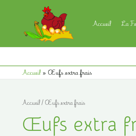
Aller
au
contenu
Accueil
La F
Accueil
»
Œufs extra frais
Accueil
/ Œufs extra frais
Œufs extra fr