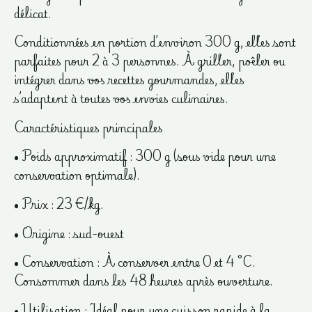
délicat.
Conditionnées en portion d’environ 300 g, elles sont
parfaites pour 2 à 3 personnes. À griller, poêler ou
intégrer dans vos recettes gourmandes, elles
s’adaptent à toutes vos envies culinaires.
Caractéristiques principales
• Poids approximatif : 300 g (sous vide pour une
conservation optimale).
• Prix : 23 €/kg.
• Origine : sud-ouest
• Conservation : À conserver entre 0 et 4 °C.
Consommer dans les 48 heures après ouverture.
• Utilisation : Idéal pour une cuisson rapide à la