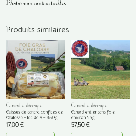
Photos non contractuelles
Produits similaires
Canard et découpe
Canard et découpe
Cuisses de canard confites de
Canard entier sans foie –
Chalosse – lot de 4 – 880g
environ 5kg
17,00
€
57,50
€
Ce