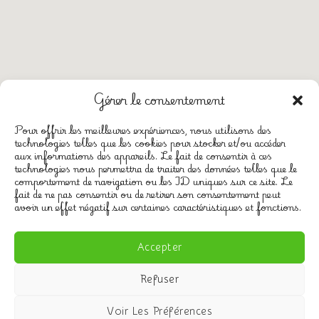
Gérer le consentement
Pour offrir les meilleures expériences, nous utilisons des
technologies telles que les cookies pour stocker et/ou accéder
aux informations des appareils. Le fait de consentir à ces
technologies nous permettra de traiter des données telles que le
CGV
comportement de navigation ou les ID uniques sur ce site. Le
Mentions légales
fait de ne pas consentir ou de retirer son consentement peut
avoir un effet négatif sur certaines caractéristiques et fonctions.
Politique de confidentialité
Politique de cookies (UE)
Accepter
Refuser
Copyright ©
d&dwebmarketing
Voir Les Préférences