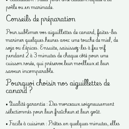
poêle ou en marinade.
Conseils de préparation
Pour sublimer vos aiguillettes de canard, faites-les
mariner quelques heures avec une touche de miel, de
soja ou d’épices. Ensuite, saisissez-les à feu vif
pendant 2 à 3 minutes de chaque côté pour une
cuisson rosée, qui préserve leur moelleux et leur
saveur incomparable.
Pourquoi choisir nos aiguillettes de
canard ?
• Qualité garantie : Des morceaux soigneusement
sélectionnés pour leur fraîcheur et leur goût.
• Facile à cuisiner : Prêtes en quelques minutes, elles