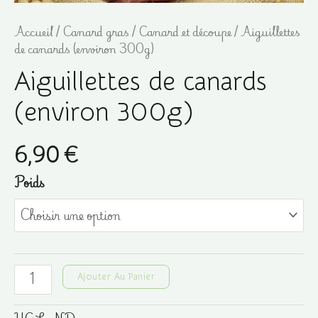
Accueil
/
Canard gras
/
Canard et découpe
/ Aiguillettes
de canards (environ 300g)
Aiguillettes de canards
(environ 300g)
6,90
€
Poids
quantité
Ajouter Au Panier
de
Aiguillettes