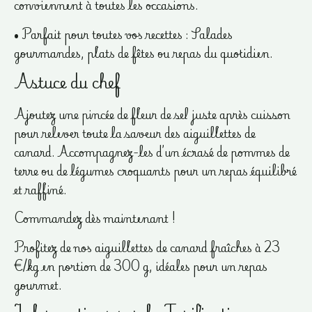
conviennent à toutes les occasions.
• Parfait pour toutes vos recettes : Salades
gourmandes, plats de fêtes ou repas du quotidien.
Astuce du chef
Ajoutez une pincée de fleur de sel juste après cuisson
pour relever toute la saveur des aiguillettes de
canard. Accompagnez-les d’un écrasé de pommes de
terre ou de légumes croquants pour un repas équilibré
et raffiné.
Commandez dès maintenant !
Profitez de nos aiguillettes de canard fraîches à 23
€/kg en portion de 300 g, idéales pour un repas
gourmet.