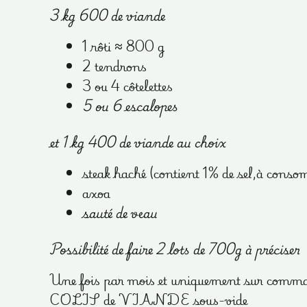
3 kg 600 de viande
1 rôti ≈ 800 g
2 tendrons
3 ou 4 côtelettes
5 ou 6 escalopes
et 1 kg 400 de viande au choix
steak haché (contient 1% de sel,à conso
axoa
sauté de veau
Possibilité de faire 2 lots de 700g à préciser
Une fois par mois et uniquement sur comm
COLIS de VIANDE sous-vide