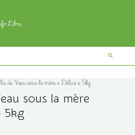
nfo Libre
Recherch
lis de Veau sous la mère « Délice » 5kg
Veau sous la mère
» 5kg