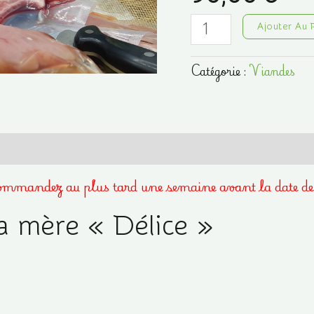
quantité
Ajouter Au 
de
Colis
Catégorie :
Viandes
de
Veau
sous
la
mère
"Délice"
Commandez au plus tard une semaine avant la date de
5kg
a mère « Délice »