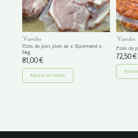
Viandes
Viandes
Colis de porc plein air « Gourmand »
Colis de p
6kg
72,50
€
81,00
€
Ajoute
Ajouter Au Panier