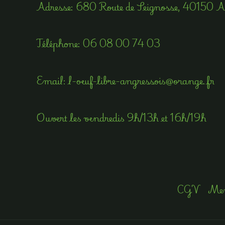
Adress​e: 680 Route de Seignosse, 40150 
Téléphone​:
06 08 00 74 03
Email​: l-oeuf-libre-angressois@orange.fr
Ouvert les vendredis 9h/13h et 16h/19h
CGV
Men