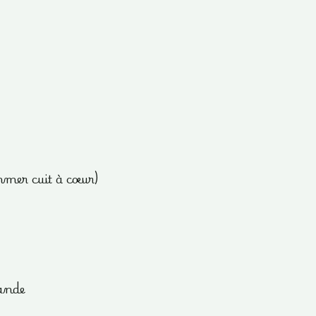
mmer cuit à cœur)
ande