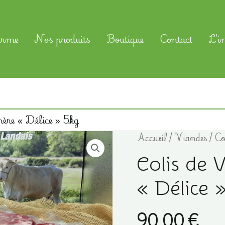
erme
Nos produits
Boutique
Contact
L’i
mère « Délice » 5kg
Accueil
/
Viandes
/ Co
Colis de 
« Délice 
90,00
€