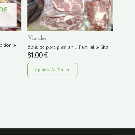
DE
Viandes
dition »
Colis de porc plein air « Familial » 6kg
81,00
€
Ajouter Au Panier