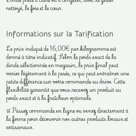
nettoyé, le foie et le cœur.
Informations sur la Tarification
Le prix indiqué de 16,00€ par kilogramme est
donné à titre indicatif. Selon le poids exact de la
dinde sélectionnée en magasin, le prix final peut
varier légèrement à la pesée, ce qui peut entraîner une
petite différence sur votre commande au drive. Cette
flexibilité garantit que vous recevez un produit au
poids exact et à la fraîcheur optimale.
🛒 Passez commande en ligne ou venez directement à
la ferme pour découvrir nos autres produits locaux et
artisanaux.