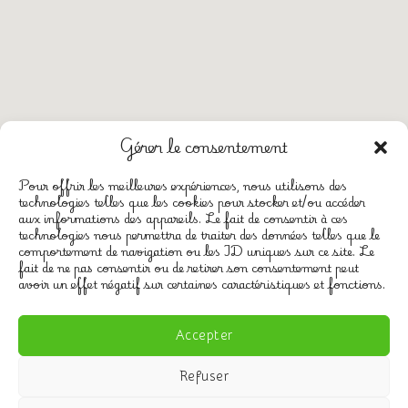
Gérer le consentement
Pour offrir les meilleures expériences, nous utilisons des
technologies telles que les cookies pour stocker et/ou accéder
aux informations des appareils. Le fait de consentir à ces
technologies nous permettra de traiter des données telles que le
CGV
comportement de navigation ou les ID uniques sur ce site. Le
Mentions légales
fait de ne pas consentir ou de retirer son consentement peut
avoir un effet négatif sur certaines caractéristiques et fonctions.
Politique de confidentialité
Politique de cookies (UE)
Accepter
Refuser
Copyright ©
d&dwebmarketing