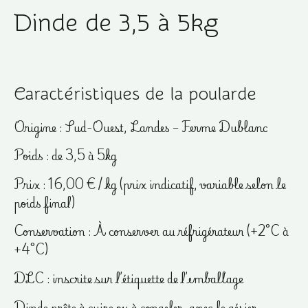
Dinde de 3,5 à 5kg
Caractéristiques de la poularde
Origine : Sud-Ouest, Landes – Ferme Dublanc
Poids : de 3,5 à 5kg
Prix : 16,00 € / kg (prix indicatif, variable selon le
poids final)
Conservation : À conserver au réfrigérateur (+2°C à
+4°C)
DLC : inscrite sur l’étiquette de l’emballage
Dinde prête à cuire ou à congeler, avec le gésier