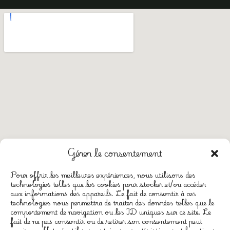
produ
Gérer le consentement
Pour offrir les meilleures expériences, nous utilisons des
technologies telles que les cookies pour stocker et/ou accéder
aux informations des appareils. Le fait de consentir à ces
technologies nous permettra de traiter des données telles que le
CGV
comportement de navigation ou les ID uniques sur ce site. Le
Mentions légales
fait de ne pas consentir ou de retirer son consentement peut