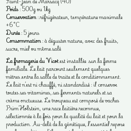
Saint-Jean de Marsacq (40)
Poids
: 500g ou 1kg
Conservation
: réfrigérateur, température maximale
+6 °C
Durée
: 5 jours
Consommation
: à déguster nature, avec des fruits,
sucre, miel ou même salé
La fromagerie du Vicot
est installée sur la ferme
familiale. Le lait parcourt seulement quelques
mètres entre la salle de traite et le conditionnement.
Le lait n’est ni chauffé, ni standardisé : il conserve
toutes ses vitamines, ses ferments naturels et sa
crème onctueuse. Le troupeau est composé de vaches
Prim’Holstein, une race laitière reconnue,
sélectionnée à la fois pour la qualité du lait et pour la
production. Au-delà de la génétique, l’essentiel repose