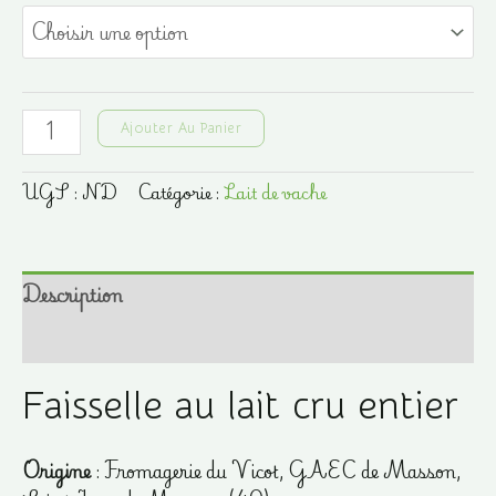
prix :
4,00 €
à
quantité
Ajouter Au Panier
6,00 €
de
Faisselle
UGS :
ND
Catégorie :
Lait de vache
au
lait
cru
Description
entier
Informations complémentaires
Faisselle au lait cru entier
Origine
: Fromagerie du Vicot, GAEC de Masson,