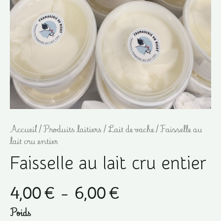
Accueil
/
Produits laitiers
/
Lait de vache
/ Faisselle au
lait cru entier
Faisselle au lait cru entier
Plage
4,00
€
–
6,00
€
de
Poids