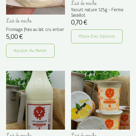
Lait de vache
produit
Yaourt nature 125g – Ferme
Saraillot
Lait de vache
0,70
€
Ce
Fromage frais au lait cru entier
5,00
€
Choix Des Options
produ
a
Ajouter Au Panier
plusi
variat
Les
optio
peuve
être
choisi
sur
la
page
Lait de vache
Lait de vache