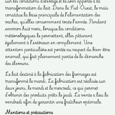
sur les conditions d’élevage et le soin apporté à la
transformation du lait. Dans le Sud-Ouest, le maïs
constitue la base principale de l’alimentation des
vaches, qu’elles consomment toute l’année. Pendant
environ huit mois, lorsque les conditions
météorologiques le permettent, elles pâturent
également à l’extérieur en complément. Une
attention particulière est portée au respect du bien-être
animal, qui fait pleinement partie de la démarche
des éleveurs.
Le lait destiné à la fabrication des fromages est
transformé le mardi. La fabrication est réalisée sur
deux jours, le mardi et le mercredi, ce qui permet
d’obtenir des produits prêts le jeudi. La vente a lieu le
vendredi afin de garantir une fraîcheur optimale.
Mentions et précautions