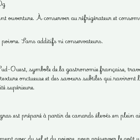
0g
 ouverture. À conserver au réfrigérateur et consomm
, poivre. Sans additifs ni conservateurs.
ud-Ouest, symbole de la gastronomie française, travai
texture onctueuse et des saveurs subtiles qui raviront 
té supérieure.
gras est préparé à partir de canards élevés en plein ai
t avec du sel et du poivre, pour préserver le goût uni