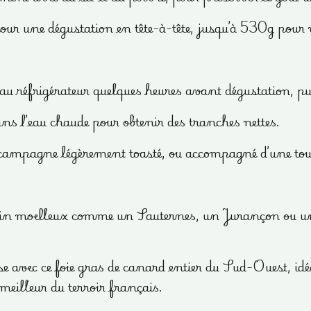
ur une dégustation en tête-à-tête, jusqu’à 530g pour v
s au réfrigérateur quelques heures avant dégustation, p
ns l’eau chaude pour obtenir des tranches nettes.
mpagne légèrement toasté, ou accompagné d’une touche
 vin moelleux comme un Sauternes, un Jurançon ou u
ec ce foie gras de canard entier du Sud-Ouest, idéal 
 meilleur du terroir français.