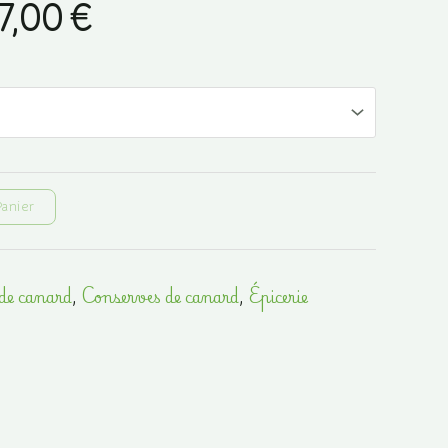
Plage
7,00
€
de
prix :
18,00 €
à
Panier
37,00 €
de canard
,
Conserves de canard
,
Épicerie