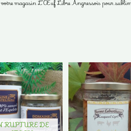
ns votre magasin L’Œuf Libre Angressois pour sublimer 
N RUPTURE DE