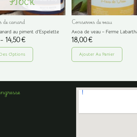
STOCK
s de canard
Conserves de veau
anard au piment d’Espelette
Axoa de veau – Ferme Labart
Plage
–
14,50
€
18,00
€
de
Ce
prix :
11,00 €
Des Options
Ajouter Au Panier
produit
à
a
14,50 €
plusieurs
variations.
Angresse
Les
options
peuvent
être
choisies