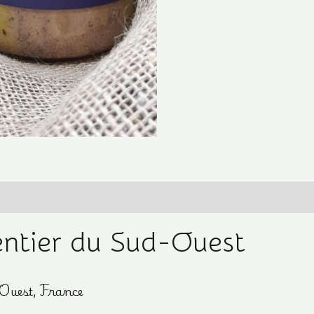
Ouest
es
entier du Sud-Ouest
-Ouest, France