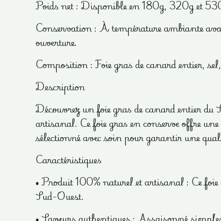
Poids net : Disponible en 180g, 320g et 53
Conservation : À température ambiante avant
ouverture.
Composition : Foie gras de canard entier, sel
Description
Découvrez un foie gras de canard entier du S
artisanal. Ce foie gras en conserve offre une 
sélectionné avec soin pour garantir une quali
Caractéristiques
• Produit 100% naturel et artisanal : Ce foie 
Sud-Ouest.
• Saveurs authentiques : Assaisonné simplemen