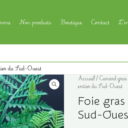
erme
Nos produits
Boutique
Contact
L’i
tier du Sud-Ouest
Accueil
/
Canard gras
entier du Sud-Ouest
Foie gras
Sud-Oues