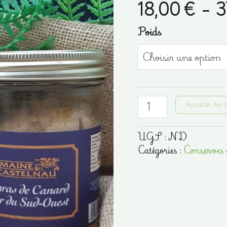
18,00
€
–
3
Poids
quantité
Ajouter Au 
de
Foie
UGS :
ND
gras
Catégories :
Conserves 
de
canard
entier
du
Sud-