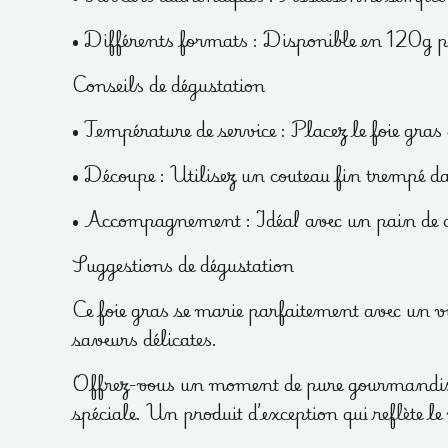
• Différents formats : Disponible en 120g po
Conseils de dégustation
• Température de service : Placez le foie gra
• Découpe : Utilisez un couteau fin trempé da
• Accompagnement : Idéal avec un pain de ca
Suggestions de dégustation
Ce foie gras se marie parfaitement avec un
saveurs délicates.
Offrez-vous un moment de pure gourmandise av
spéciale. Un produit d’exception qui reflète le