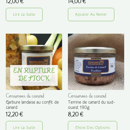
12,00
€
14,00
€
Lire La Suite
Ajouter Au Panier
EN RUPTURE
DE STOCK
Conserves de canard
Conserves de canard
Garbure landaise au confit de
Terrine de canard du sud-
canard
ouest 190g
12,20
€
8,20
€
Ce
Lire La Suite
Choix Des Options