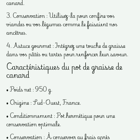
canard.
3. Conservation : Utilisez-la pour confire vos
viandes ou vos légumes comme le faisaient nos
ancêtres.
4. Astuce gourmet : Intégrez une touche de graisse
dans vos pâtés ou tartes pour renforcer leur saveur.
Caractéristiques du pot de graisse de
canard
• Poids net : 950 g.
• Origine : Sud-Ouest, France.
• Conditionnement : Pot hermétique pour une
conservation optimale.
• Conservation : À conserver au frais après