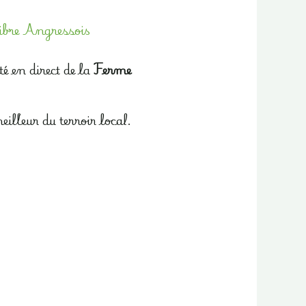
libre Angressois
é en direct de la
Ferme
eilleur du terroir local.