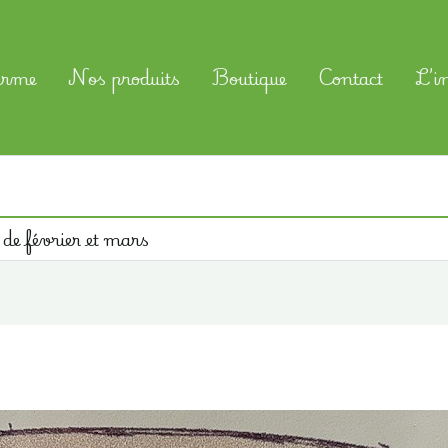
erme
Nos produits
Boutique
Contact
L’i
 de février et mars