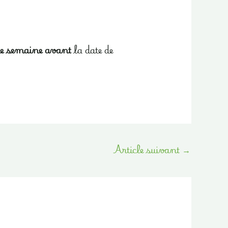
e semaine avant
la date de
Article suivant
→