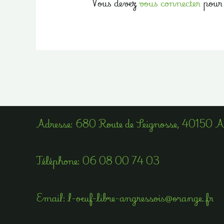
Vous devez
vous connecter
pour 
Adress​e: 680 Route de Seignosse, 40150 
Téléphone​:
06 08 00 74 03
Email​: l-oeuf-libre-angressois@orange.fr