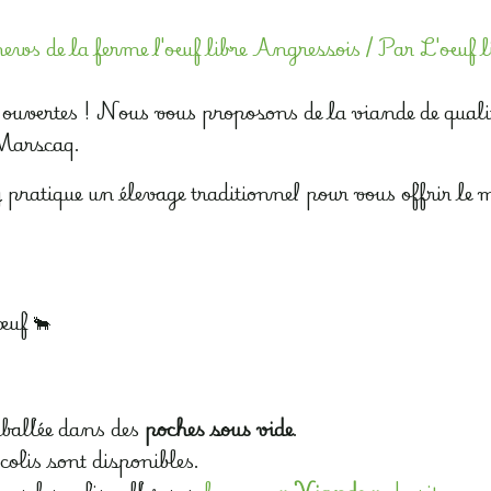
ews de la ferme l'oeuf libre Angressois
/ Par
L'oeuf 
ouvertes ! Nous vous proposons de la viande de qualit
Marscaq.
y pratique un élevage traditionnel pour vous offrir le m
œuf 🐂
ballée dans des
poches sous vide
.
olis sont disponibles.