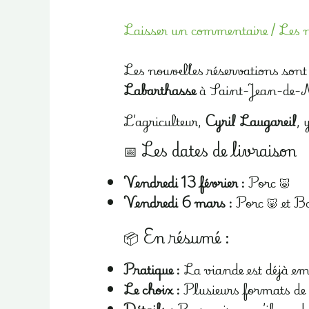
Laisser un commentaire
/
Les n
Les nouvelles réservations sont 
Labarthasse
à Saint-Jean-de-
L’agriculteur,
Cyril Laugareil
, 
📅 Les dates de livraison
Vendredi 13 février :
Porc 🐷
Vendredi 6 mars :
Porc 🐷 et B
📦 En résumé :
Pratique :
La viande est déjà em
Le choix :
Plusieurs formats de c