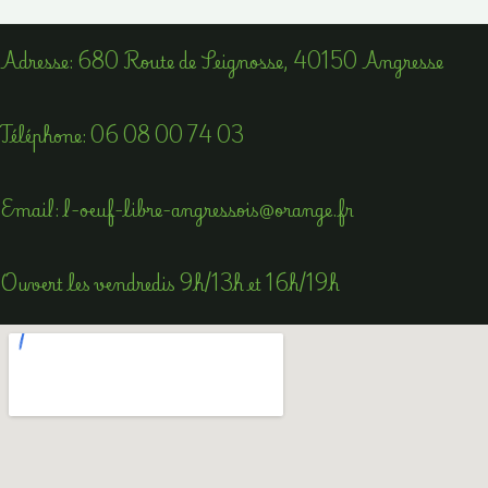
Adress​e: 680 Route de Seignosse, 40150 Angresse
Téléphone​:
06 08 00 74 03
Email​: l-oeuf-libre-angressois@orange.fr
Ouvert les vendredis 9h/13h et 16h/19h