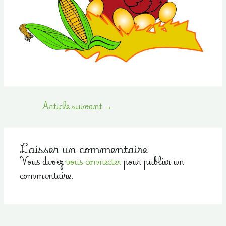
Navigation
Article suivant
→
des
articles
Laisser un commentaire
Vous devez
vous connecter
pour publier un
commentaire.