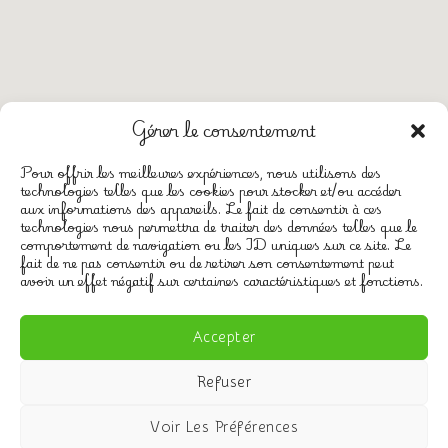
Gérer le consentement
Pour offrir les meilleures expériences, nous utilisons des
technologies telles que les cookies pour stocker et/ou accéder
aux informations des appareils. Le fait de consentir à ces
technologies nous permettra de traiter des données telles que le
CGV
comportement de navigation ou les ID uniques sur ce site. Le
Mentions légales
fait de ne pas consentir ou de retirer son consentement peut
avoir un effet négatif sur certaines caractéristiques et fonctions.
Politique de confidentialité
Politique de cookies (UE)
Accepter
Refuser
Copyright ©
d&dwebmarketing
Voir Les Préférences