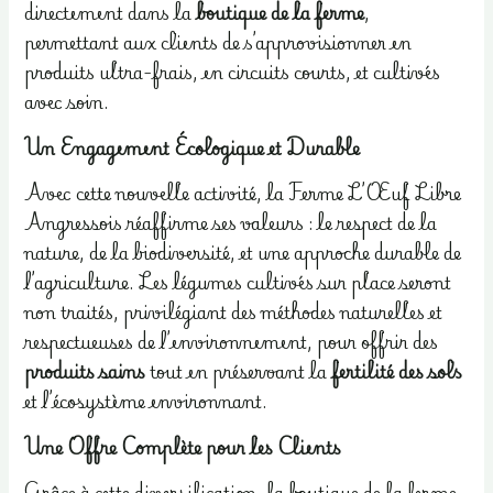
directement dans la
boutique de la ferme
,
permettant aux clients de s’approvisionner en
produits ultra-frais, en circuits courts, et cultivés
avec soin.
Un Engagement Écologique et Durable
Avec cette nouvelle activité, la Ferme L’Œuf Libre
Angressois réaffirme ses valeurs : le respect de la
nature, de la biodiversité, et une approche durable de
l’agriculture. Les légumes cultivés sur place seront
non traités, privilégiant des méthodes naturelles et
respectueuses de l’environnement, pour offrir des
produits sains
tout en préservant la
fertilité des sols
et l’écosystème environnant.
Une Offre Complète pour les Clients
Grâce à cette diversification, la boutique de la ferme