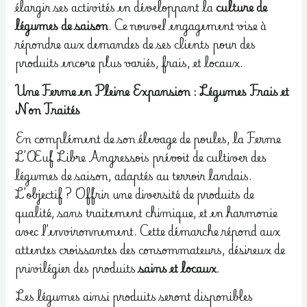
élargir ses activités en développant la
culture de
légumes de saison
. Ce nouvel engagement vise à
répondre aux demandes de ses clients pour des
produits encore plus variés, frais, et locaux.
Une Ferme en Pleine Expansion : Légumes Frais et
Non Traités
En complément de son élevage de poules, la Ferme
L’Œuf Libre Angressois prévoit de cultiver des
légumes de saison, adaptés au terroir landais.
L’objectif ? Offrir une diversité de produits de
qualité, sans traitement chimique, et en harmonie
avec l’environnement. Cette démarche répond aux
attentes croissantes des consommateurs, désireux de
privilégier des produits
sains et locaux
.
Les légumes ainsi produits seront disponibles