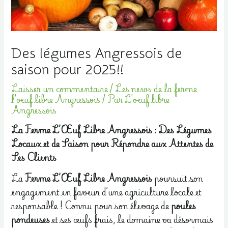
Des légumes Angressois de
saison pour 2025!!
Laisser un commentaire
/
Les news de la ferme
l'oeuf libre Angressois
/ Par
L'oeuf libre
Angressois
La Ferme L’Œuf Libre Angressois : Des Légumes
Locaux et de Saison pour Répondre aux Attentes de
Ses Clients
La
Ferme L’Œuf Libre Angressois
poursuit son
engagement en faveur d’une agriculture locale et
responsable ! Connu pour son élevage de
poules
pondeuses
et ses œufs frais, le domaine va désormais