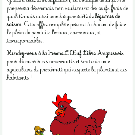
proposera désormais non seulement des œufs frais de
qualité mais aussi une large variété de
légumes de
saison
. Cette offre complète permet à chacun de faire
le plein de produits locaux, savoureux, et
écoresponsables.
Rendez-vous à la Ferme L’Œuf Libre Angressois
pour découvrir ces nouveautés et soutenir une
agriculture de proximité qui respecte la planète et ses
habitants !