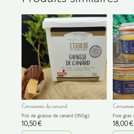
options
peuvent
être
choisies
sur
la
page
du
produit
Conserves de canard
Conserve
Pot de graisse de canard (950g)
Foie gras
10,50
€
18,00
€