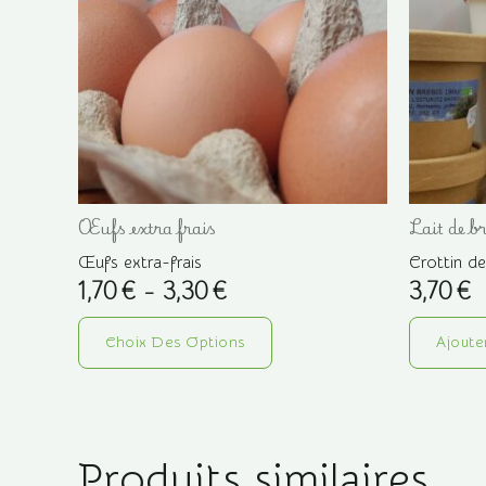
Œufs extra frais
Lait de b
Œufs extra-frais
Crottin de
Plage
1,70
€
–
3,30
€
3,70
€
de
Ce
prix :
1,70 €
Choix Des Options
Ajoute
produit
à
a
3,30 €
plusieurs
variations.
Produits similaires
Les