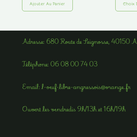
Ajouter Au Panier
Choix 
Adress​e: 680 Route de Seignosse, 40150 
Téléphone​:
06 08 00 74 03
Email​: l-oeuf-libre-angressois@orange.fr
Ouvert les vendredis 9h/13h et 16h/19h