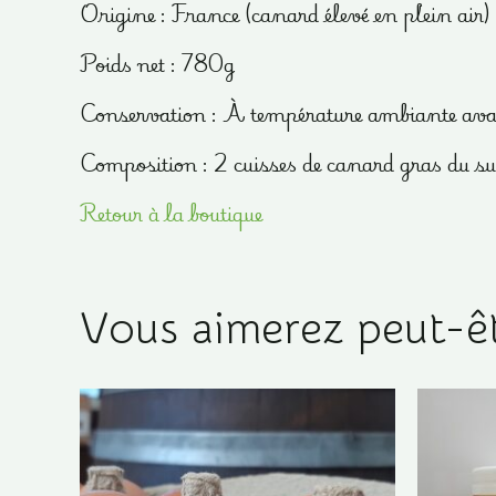
Origine : France (canard élevé en plein air)
Poids net : 780g
Conservation : À température ambiante avan
Composition : 2 cuisses de canard gras du sud
Retour à la boutique
Vous aimerez peut-ê