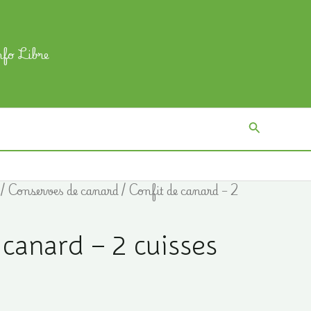
nfo Libre
Recherch
/
Conserves de canard
/ Confit de canard – 2
canard – 2 cuisses