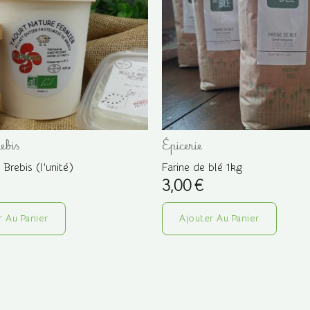
rebis
Épicerie
 Brebis (l’unité)
Farine de blé 1kg
3,00
€
r Au Panier
Ajouter Au Panier