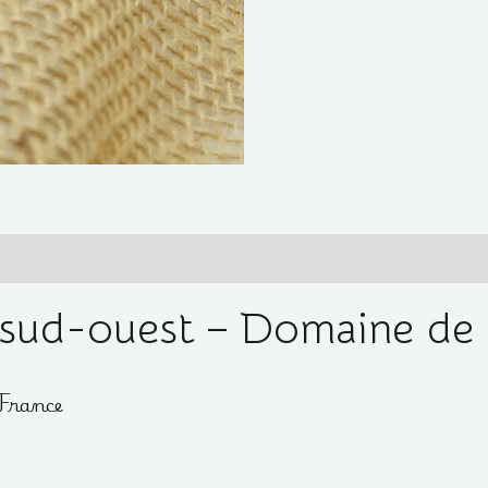
es
 sud-ouest – Domaine de 
 France