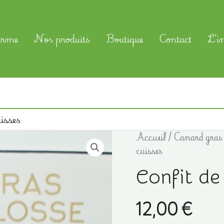
erme
Nos produits
Boutique
Contact
L’i
isses
Accueil
/
Canard gras
cuisses
Confit de 
12,00
€