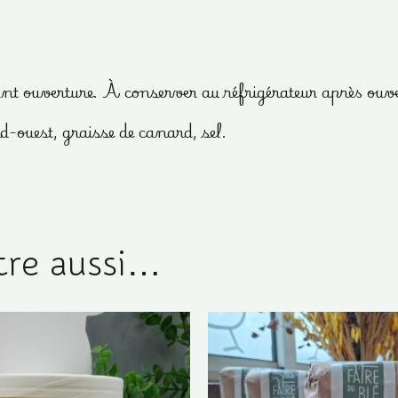
t ouverture. À conserver au réfrigérateur après ouv
-ouest, graisse de canard, sel.
tre aussi…