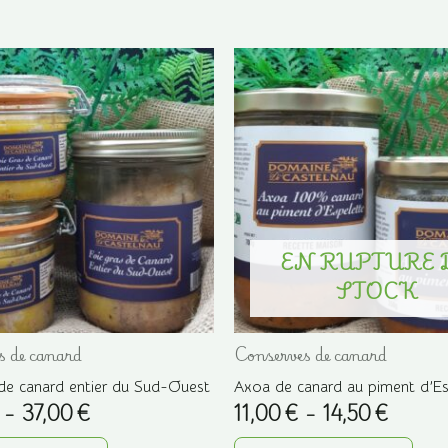
EN RUPTURE 
STOCK
s de canard
Conserves de canard
 de canard entier du Sud-Ouest
Axoa de canard au piment d’Es
Plage
Plage
–
37,00
€
11,00
€
–
14,50
€
de
de
Ce
Ce