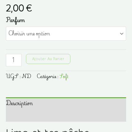
2,00
€
Parfum
quantité
Ajouter Au Panier
de
Limo
UGS :
ND
Catégorie :
Soft
et
tea
pêche
Description
Informations complémentaires