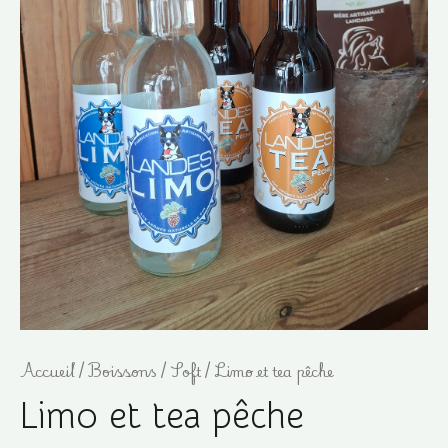
Accueil
/
Boissons
/
Soft
/ Limo et tea pêche
Limo et tea pêche