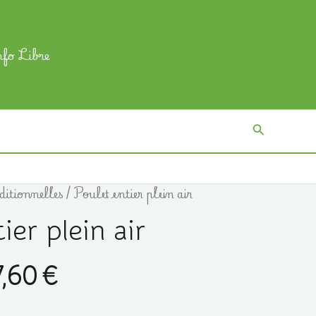
nfo Libre
Recherch
ditionnelles
/ Poulet entier plein air
ier plein air
Plage
7,60
€
de