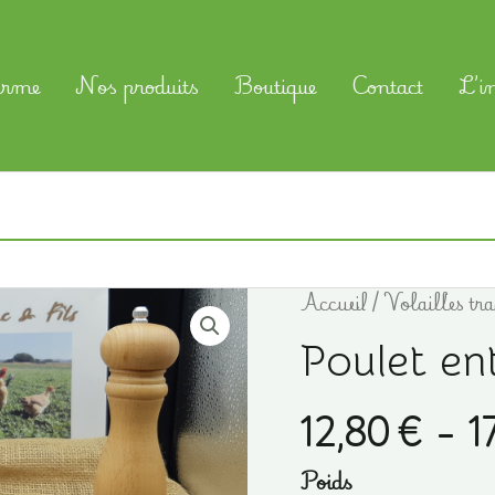
erme
Nos produits
Boutique
Contact
L’i
Accueil
/
Volailles tra
Poulet ent
12,80
€
–
1
Poids