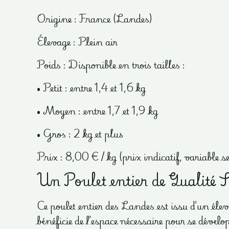
Origine : France (Landes)
Élevage : Plein air
Poids : Disponible en trois tailles :
• Petit : entre 1,4 et 1,6 kg
• Moyen : entre 1,7 et 1,9 kg
• Gros : 2 kg et plus
Prix : 8,00 € / kg (prix indicatif, variable se
Un Poulet entier de Qualité 
Ce poulet entier des Landes est issu d’un éle
bénéficie de l’espace nécessaire pour se dével