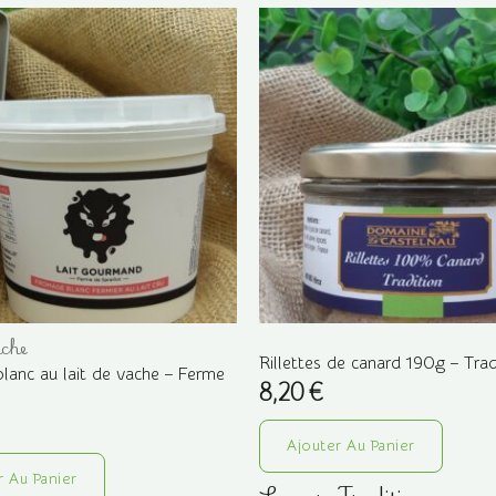
ache
Rillettes de canard 190g – Trad
lanc au lait de vache – Ferme
8,20
€
Ajouter Au Panier
r Au Panier