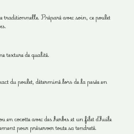
e traditionnelle. Préparé avec soin, ce poulet
es.
e texture de qualité.
xact du poulet, déterminé lors de la pesée en
 en cocotte avec des herbes et un filet d’huile
rement pour préserver toute sa tendreté.