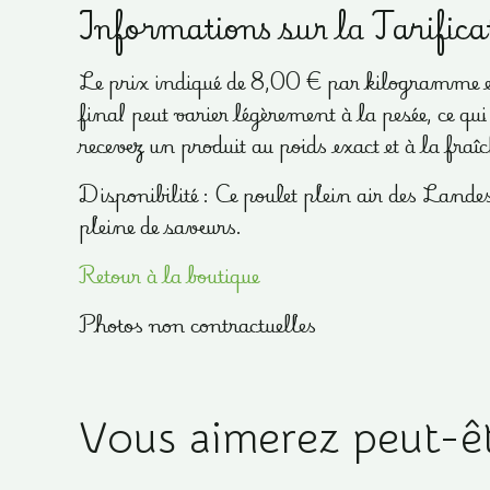
Informations sur la Tarifica
Le prix indiqué de 8,00 € par kilogramme est 
final peut varier légèrement à la pesée, ce qu
recevez un produit au poids exact et à la fraî
Disponibilité : Ce poulet plein air des Land
pleine de saveurs.
Retour à la boutique
Photos non contractuelles
Vous aimerez peut-ê