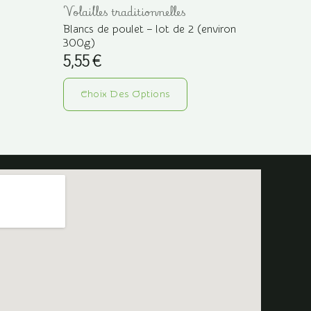
Volailles traditionnelles
Blancs de poulet – lot de 2 (environ
300g)
5,55
€
Ce
uit
Choix Des Options
produit
a
ieurs
plusieurs
ations.
variations.
Les
ons
options
vent
peuvent
être
sies
choisies
sur
la