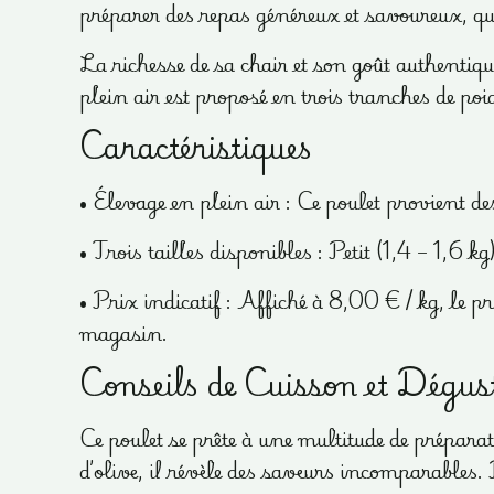
préparer des repas généreux et savoureux, que c
La richesse de sa chair et son goût authentiqu
plein air est proposé en trois tranches de po
Caractéristiques
• Élevage en plein air : Ce poulet provient des
• Trois tailles disponibles : Petit (1,4 – 1,6 k
• Prix indicatif : Affiché à 8,00 € / kg, le p
magasin.
Conseils de Cuisson et Dégust
Ce poulet se prête à une multitude de préparat
d’olive, il révèle des saveurs incomparables.