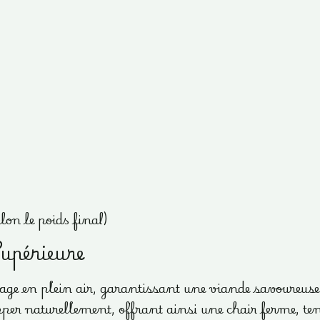
lon le poids final)
Supérieure
vage en plein air, garantissant une viande savoureuse 
opper naturellement, offrant ainsi une chair ferme, te