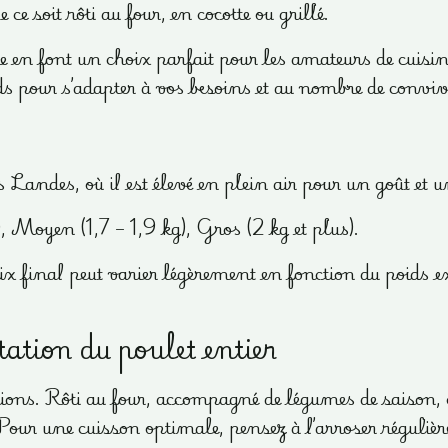
e soit rôti au four, en cocotte ou grillé.
e en font un choix parfait pour les amateurs de cuisin
ids pour s’adapter à vos besoins et au nombre de conviv
 Landes, où il est élevé en plein air pour un goût et un
g), Moyen (1,7 – 1,9 kg), Gros (2 kg et plus).
rix final peut varier légèrement en fonction du poids e
ation du poulet entier
ions. Rôti au four, accompagné de légumes de saison, ou
 Pour une cuisson optimale, pensez à l’arroser réguliè