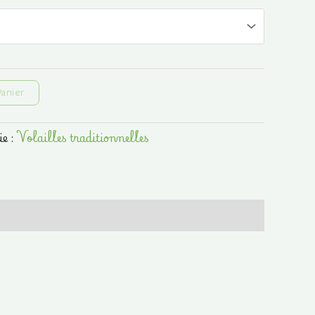
prix :
12,80 €
à
Panier
17,60 €
ie :
Volailles traditionnelles