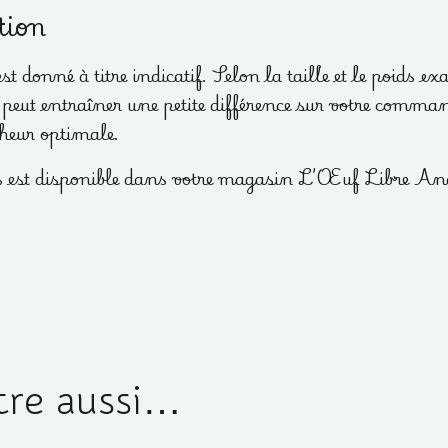
tion
donné à titre indicatif. Selon la taille et le poids ex
i peut entraîner une petite différence sur votre command
cheur optimale.
es est disponible dans votre magasin L’Œuf Libre Ang
tre aussi…