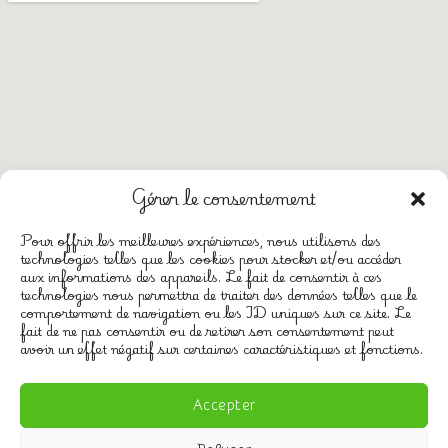
Gérer le consentement
Pour offrir les meilleures expériences, nous utilisons des
technologies telles que les cookies pour stocker et/ou accéder
aux informations des appareils. Le fait de consentir à ces
technologies nous permettra de traiter des données telles que le
CGV
comportement de navigation ou les ID uniques sur ce site. Le
Mentions légales
fait de ne pas consentir ou de retirer son consentement peut
avoir un effet négatif sur certaines caractéristiques et fonctions.
Politique de confidentialité
Politique de cookies (UE)
Accepter