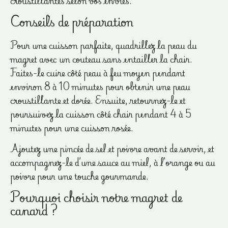
croustillantes selon vos envies.
Conseils de préparation
Pour une cuisson parfaite, quadrillez la peau du
magret avec un couteau sans entailler la chair.
Faites-le cuire côté peau à feu moyen pendant
environ 8 à 10 minutes pour obtenir une peau
croustillante et dorée. Ensuite, retournez-le et
poursuivez la cuisson côté chair pendant 4 à 5
minutes pour une cuisson rosée.
Ajoutez une pincée de sel et poivre avant de servir, et
accompagnez-le d’une sauce au miel, à l’orange ou au
poivre pour une touche gourmande.
Pourquoi choisir notre magret de
canard ?