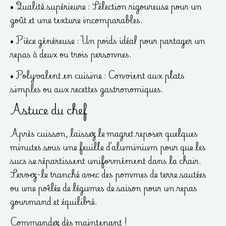
• Qualité supérieure : Sélection rigoureuse pour un
goût et une texture incomparables.
• Pièce généreuse : Un poids idéal pour partager un
repas à deux ou trois personnes.
• Polyvalent en cuisine : Convient aux plats
simples ou aux recettes gastronomiques.
Astuce du chef
Après cuisson, laissez le magret reposer quelques
minutes sous une feuille d’aluminium pour que les
sucs se répartissent uniformément dans la chair.
Servez-le tranché avec des pommes de terre sautées
ou une poêlée de légumes de saison pour un repas
gourmand et équilibré.
Commandez dès maintenant !