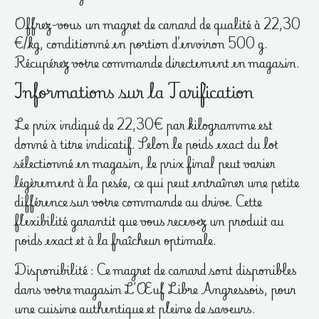
Offrez-vous un magret de canard de qualité à 22,30
€/kg, conditionné en portion d’environ 500 g.
Récupérez votre commande directement en magasin.
Informations sur la Tarification
Le prix indiqué de 22,30€ par kilogramme est
donné à titre indicatif. Selon le poids exact du lot
sélectionné en magasin, le prix final peut varier
légèrement à la pesée, ce qui peut entraîner une petite
différence sur votre commande au drive. Cette
flexibilité garantit que vous recevez un produit au
poids exact et à la fraîcheur optimale.
Disponibilité : Ce magret de canard sont disponibles
dans votre magasin L’Œuf Libre Angressois, pour
une cuisine authentique et pleine de saveurs.