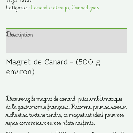
UGS :
ND
de
Catégories :
Canard et découpe
,
Canard gras
canard
(environ
500g)
Description
Informations complémentaires
Magret de Canard – (500 g
environ)
Découvrez le magret de canard, pièce emblématique
de la gastronomie française. Reconnu pour sa saveur
riche et sa texture tendre, ce magret est idéal pour vos
repas conviviaux ou vos plats raffinés.