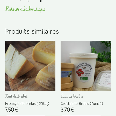
Retour à la boutique
Produits similaires
Lait de brebis
Lait de brebis
Fromage de brebis ( 250g)
Crottin de Brebis (l’unité)
7,50
€
3,70
€