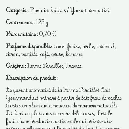
Catégorie :
Produits laitiers / Yaourt aromatisé
Contenance :
125 g
Prix unitaire :
0,70 €
Parfums disponibles :
coco, fraise, pêche, caramel,
citron, vanille, café, cerise, banane
Origine :
Ferme Saraillot, France
Description du produit :
Le yaourt aromatisé de la Ferme Saraillot Lait
Gourmand est préparé à partir de lait frais de vaches
élevées en plein air et nourries de manière naturelle.
Décliné en plusieurs saveurs délicieuses, il est le
fruit d’une production artisanale qui préserve les
arômes authentiques et la qualité du lait. Ces yaourts,