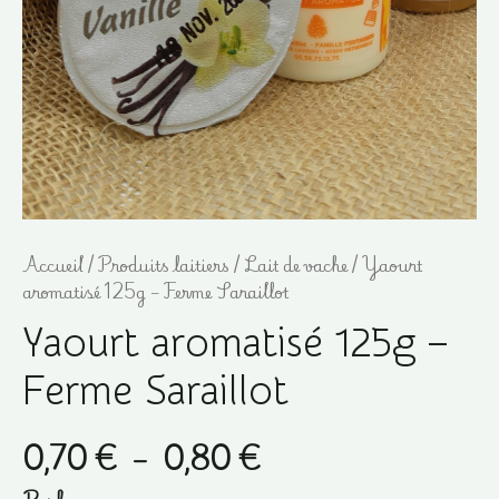
Accueil
/
Produits laitiers
/
Lait de vache
/ Yaourt
aromatisé 125g – Ferme Saraillot
Yaourt aromatisé 125g –
Ferme Saraillot
Plage
0,70
€
–
0,80
€