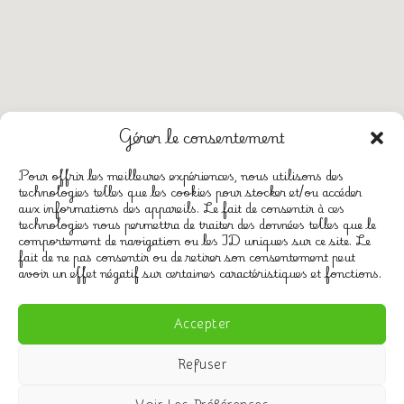
Gérer le consentement
Pour offrir les meilleures expériences, nous utilisons des
technologies telles que les cookies pour stocker et/ou accéder
aux informations des appareils. Le fait de consentir à ces
technologies nous permettra de traiter des données telles que le
CGV
comportement de navigation ou les ID uniques sur ce site. Le
Mentions légales
fait de ne pas consentir ou de retirer son consentement peut
avoir un effet négatif sur certaines caractéristiques et fonctions.
Politique de confidentialité
Politique de cookies (UE)
Accepter
Refuser
Copyright ©
d&dwebmarketing