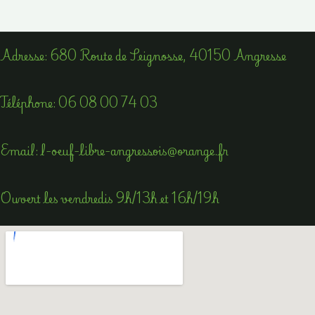
Adress​e: 680 Route de Seignosse, 40150 Angresse
Téléphone​:
06 08 00 74 03
Email​: l-oeuf-libre-angressois@orange.fr
Ouvert les vendredis 9h/13h et 16h/19h