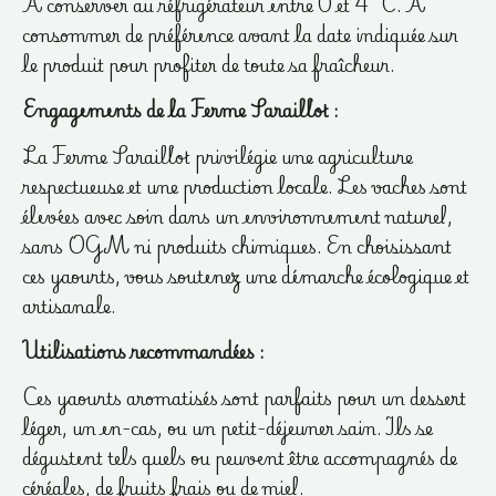
À conserver au réfrigérateur entre 0 et 4 °C. À
consommer de préférence avant la date indiquée sur
le produit pour profiter de toute sa fraîcheur.
Engagements de la Ferme Saraillot :
La Ferme Saraillot privilégie une agriculture
respectueuse et une production locale. Les vaches sont
élevées avec soin dans un environnement naturel,
sans OGM ni produits chimiques. En choisissant
ces yaourts, vous soutenez une démarche écologique et
artisanale.
Utilisations recommandées :
Ces yaourts aromatisés sont parfaits pour un dessert
léger, un en-cas, ou un petit-déjeuner sain. Ils se
dégustent tels quels ou peuvent être accompagnés de
céréales, de fruits frais ou de miel.