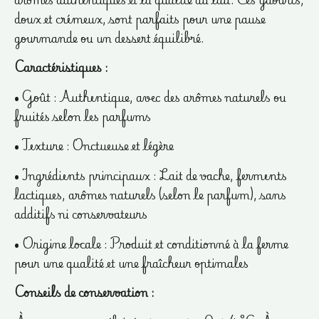
doux et crémeux, sont parfaits pour une pause
gourmande ou un dessert équilibré.
Caractéristiques :
• Goût : Authentique, avec des arômes naturels ou
fruités selon les parfums
• Texture : Onctueuse et légère
• Ingrédients principaux : Lait de vache, ferments
lactiques, arômes naturels (selon le parfum), sans
additifs ni conservateurs
• Origine locale : Produit et conditionné à la ferme
pour une qualité et une fraîcheur optimales
Conseils de conservation :