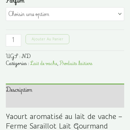
de
Parfum
prix :
0,70 €
à
quantité
Ajouter Au Panier
0,80 €
de
Yaourt
UGS :
ND
aromatisé
Catégories :
Lait de vache
,
Produits laitiers
125g
-
Ferme
Description
Saraillot
Informations complémentaires
Yaourt aromatisé au lait de vache –
Ferme Saraillot Lait Gourmand