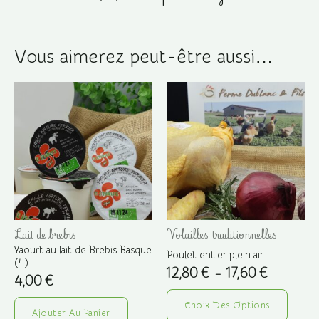
Vous aimerez peut-être aussi…
Lait de brebis
Volailles traditionnelles
Yaourt au lait de Brebis Basque
Poulet entier plein air
(4)
Plage
12,80
€
–
17,60
€
4,00
€
de
Ce
prix :
12,80 €
Choix Des Options
produ
Ajouter Au Panier