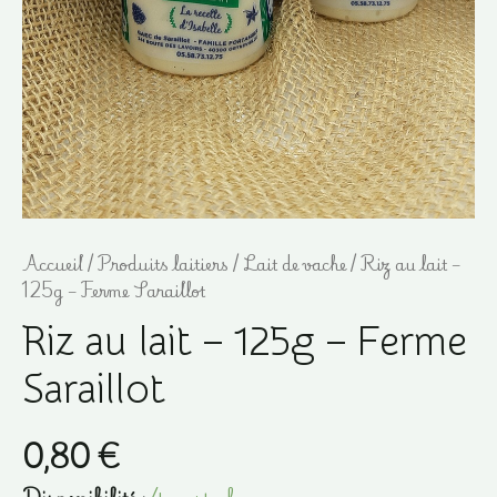
Accueil
/
Produits laitiers
/
Lait de vache
/ Riz au lait –
125g – Ferme Saraillot
Riz au lait – 125g – Ferme
Saraillot
0,80
€