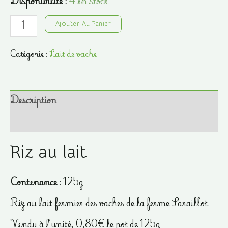
Disponibilité :
4 en stock
quantité
Ajouter Au Panier
de
Riz
Catégorie :
Lait de vache
au
lait
-
Description
125g
-
Informations complémentaires
Ferme
Saraillot
Riz au lait
Contenance
: 125g
Riz au lait fermier des vaches de la ferme Saraillot.
Vendu à l’unité, 0,80€ le pot de 125g